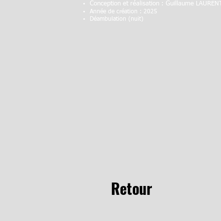
Conception et réalisatio
n : Guillaume LAUREN
Année de création : 2025
Déambulation (nuit)
Retour