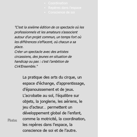
Coordination
Repères dans l'espace
Conscience de soi
"C'est la sixième édition de ce spectacle où les
professionnels et les amateurs s'associent
autour d'un projet commun, un temps fort où
les différences s'effacent, où chacun a sa
place.
Créer un spectacle avec des artistes
circassiens, des jeunes en situation de
handicap ou pas :
c'est l'ambition de
Cirk'Ensemble."
La pratique des arts du cirque, un
espace d’échange, d’apprentissage,
d’épanouissement et de jeux.
L’acrobatie au sol, l’équilibre sur
objets, la jonglerie, les aériens, le
jeu d’acteur… permettent un
développement global de l’enfant,
comme la motricité, la coordination,
Photos
les repères dans l’espace, la
conscience de soi et de l’autre.