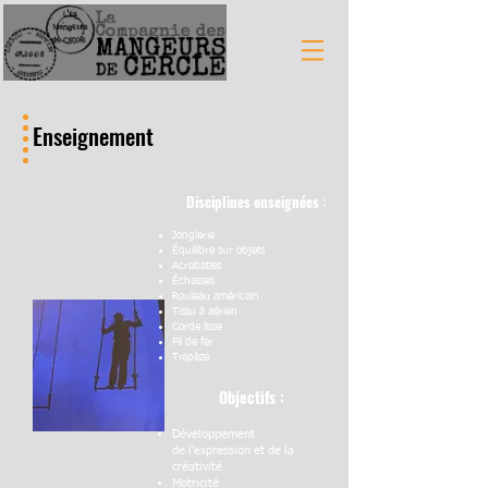
Enseignement
Disciplines enseignées :
Jonglerie
Équilibre sur objets
Acrobaties
Échasses
Rouleau américain
Tissu à aérien
Corde lisse
Fil de fer
Trapèze
Objectifs :
Développement
de
l'expression
et de la
créativité
Motricité