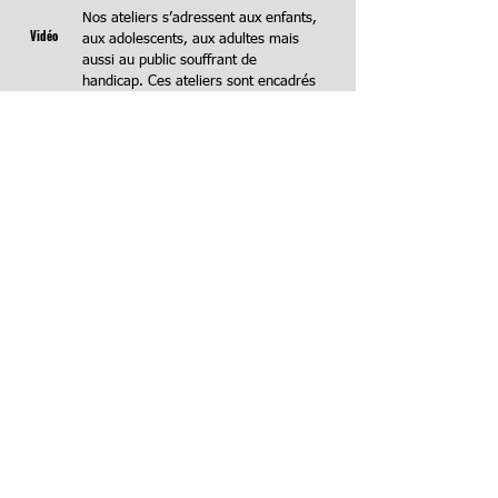
Nos ateliers s’adressent aux enfants,
Vidéo
aux adolescents, aux adultes mais
aussi au public souffrant de
handicap. Ces ateliers sont encadrés
par des enseignants qualifiés,
titulaires du BIAC (Brevet d’initiateur
Documents
aux arts du cirque)
Depuis 10 ans, sous sommes
intervenus dans de nombreux
établissements scolaires, dans toute
la France et nous avons mis en
œuvre de nombreux projets au seins
d’IME et d’IMPro.
...
Projets de territoire
>>
La Compagnie des Mangeurs de Cercle | Art en espace Public
Mentions légales